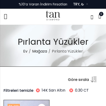
%10’a Varan İndirim Fırsatları
TRY, ₺
0
Pırlanta Yüzükler
Ev
Mağaza
Pırlanta Yüzükler
Göre sırala
14K Sarı Altın
0.30 CT
Filtreleri temizle