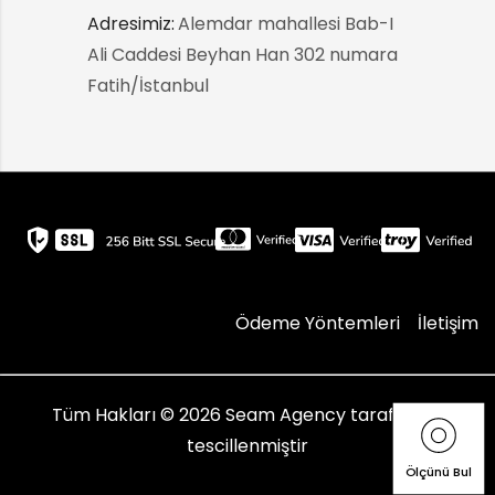
Adresimiz:
:
Alemdar mahallesi Bab-I
Ali Caddesi Beyhan Han 302 numara
Fatih/İstanbul
Ödeme Yöntemleri
İletişim
Tüm Hakları © 2026
Seam Agency
tarafından
tescillenmiştir
Ölçünü Bul