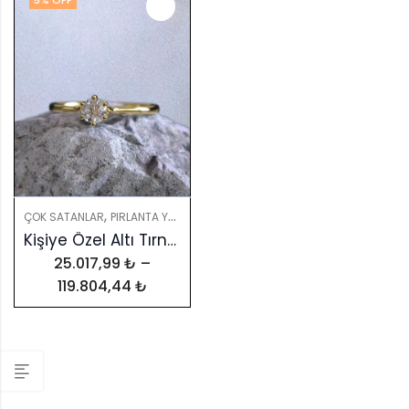
5
% OFF
,
,
,
ÇOK SATANLAR
PIRLANTA YÜZÜKLER
PIRLANTALAR
YÜZÜKLER
Kişiye Özel Altı Tırnak Klasik Tektaş Yüzük – GIA & HRD Sertifikalı
25.017,99
₺
–
119.804,44
₺