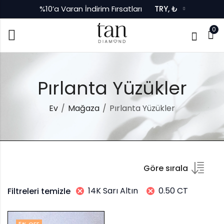
%10’a Varan İndirim Fırsatları
TRY, ₺
0
Pırlanta Yüzükler
Ev
Mağaza
Pırlanta Yüzükler
Göre sırala
14K Sarı Altın
0.50 CT
Filtreleri temizle