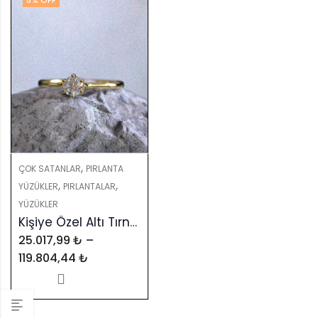
5
% OFF
,
ÇOK SATANLAR
PIRLANTA
,
,
YÜZÜKLER
PIRLANTALAR
YÜZÜKLER
Kişiye Özel Altı Tırnak Klasik Tektaş Yüzük – GIA & HRD Sertifikalı
25.017,99
₺
–
119.804,44
₺