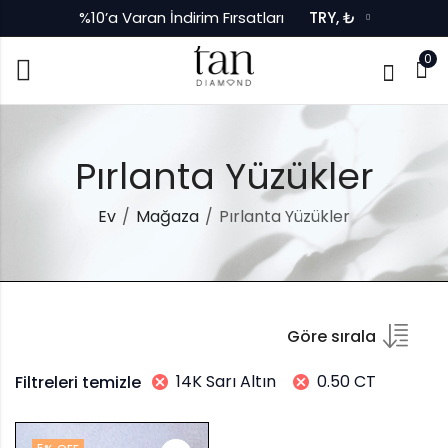
%10’a Varan İndirim Fırsatları
TRY, ₺
0
Pırlanta Yüzükler
Ev
Mağaza
Pırlanta Yüzükler
Göre sırala
14K Sarı Altın
0.50 CT
Filtreleri temizle