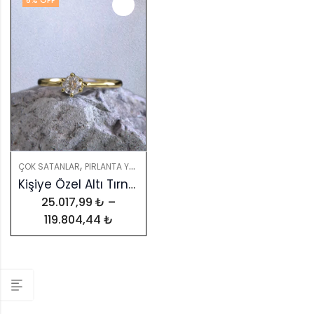
5
% OFF
,
,
,
ÇOK SATANLAR
PIRLANTA YÜZÜKLER
PIRLANTALAR
YÜZÜKLER
Kişiye Özel Altı Tırnak Klasik Tektaş Yüzük – GIA & HRD Sertifikalı
25.017,99
₺
–
119.804,44
₺