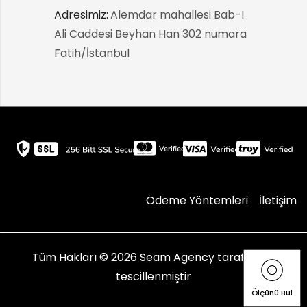
Adresimiz:
:
Alemdar mahallesi Bab-I
Ali Caddesi Beyhan Han 302 numara
Fatih/İstanbul
Ödeme Yöntemleri
İletişim
Tüm Hakları © 2026
Seam Agency
tarafından
tescillenmiştir
Ölçünü Bul