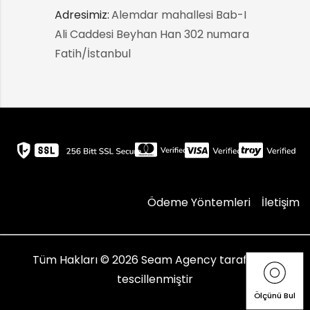
Adresimiz:
:
Alemdar mahallesi Bab-I
Ali Caddesi Beyhan Han 302 numara
Fatih/İstanbul
Ödeme Yöntemleri
İletişim
Tüm Hakları © 2026
Seam Agency
tarafından
tescillenmiştir
Ölçünü Bul