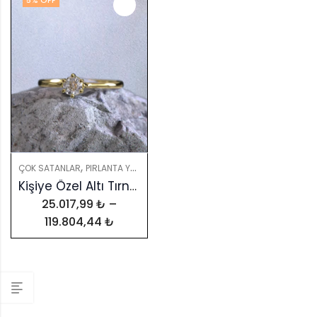
5
% OFF
,
,
,
ÇOK SATANLAR
PIRLANTA YÜZÜKLER
PIRLANTALAR
YÜZÜKLER
Kişiye Özel Altı Tırnak Klasik Tektaş Yüzük – GIA & HRD Sertifikalı
25.017,99
₺
–
119.804,44
₺