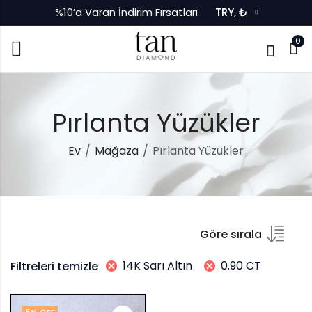
%10’a Varan İndirim Fırsatları
TRY, ₺
0
Pırlanta Yüzükler
Ev
Mağaza
Pırlanta Yüzükler
Göre sırala
14K Sarı Altın
0.90 CT
Filtreleri temizle