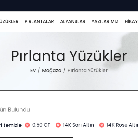
ÜZÜKLER
PIRLANTALAR
ALYANSLAR
YAZILARIMIZ
HIKAY
Pırlanta Yüzükler
Ev
Mağaza
Pırlanta Yüzükler
rün Bulundu
0.50 CT
14K Sarı Altın
14K Rose Altı
ri temizle