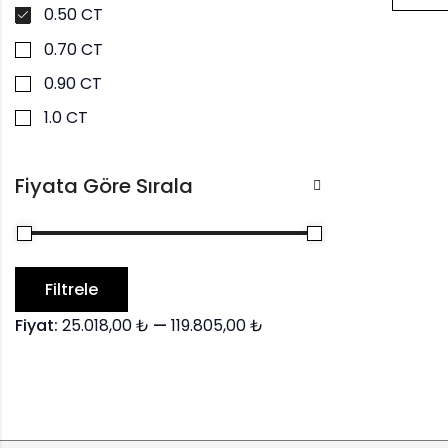
0.50 CT
0.70 CT
0.90 CT
1.0 CT
Fiyata Göre Sırala
Filtrele
Fiyat:
25.018,00 ₺
—
119.805,00 ₺