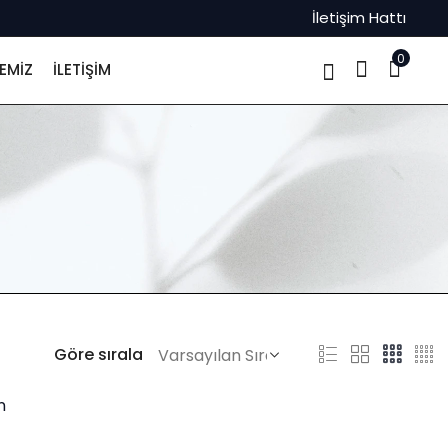
İletişim Hattı
0
EMIZ
İLETIŞIM
Göre sırala
n