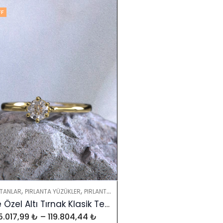
FF
,
,
,
TANLAR
PIRLANTA YÜZÜKLER
PIRLANTALAR
YÜZÜKLER
Kişiye Özel Altı Tırnak Klasik Tektaş Yüzük – GIA & HRD Sertifikalı
5.017,99
₺
–
119.804,44
₺