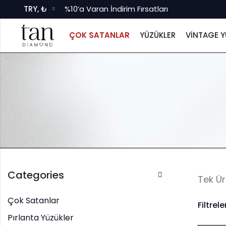
TRY, ₺
%10’a Varan İndirim Fırsatları
ÇOK SATANLAR
YÜZÜKLER
VINTAGE Y
Categories
Tek Ü
Çok Satanlar
Filtrele
Pırlanta Yüzükler