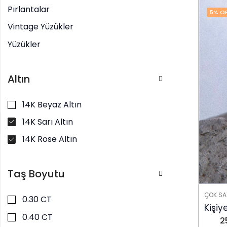
Pırlantalar
5
% O
Vintage Yüzükler
Yüzükler
Altın
14K Beyaz Altın
14K Sarı Altın
14K Rose Altın
Taş Boyutu
ÇOK SA
0.30 CT
0.40 CT
2