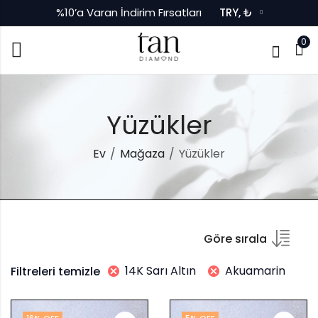
%10’a Varan İndirim Fırsatları
TRY, ₺
0
Yüzükler
Ev
Mağaza
Yüzükler
Göre sırala
14K Sarı Altın
Akuamarin
Filtreleri temizle