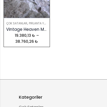
,
,
ÇOK SATANLAR
PIRLANTA YÜZÜKLER
YÜZÜKLER
Vintage Heaven Modeli Tektaş Yüzük – 14 Ayar Altın Şıklığı
19.380,13
₺
–
38.760,26
₺
Kategoriler