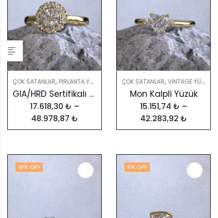
,
,
,
,
ÇOK SATANLAR
PIRLANTA YÜZÜKLER
PIRLANTALAR
ÇOK SATANLAR
YÜZÜKLER
VINTAGE YÜZÜKLER
GIA/HRD Sertifikalı Vintage Ocean Modeli Tektaş Yüzük
Mon Kalpli Yüzük
17.618,30
₺
–
15.151,74
₺
–
48.978,87
₺
42.283,92
₺
10
% OFF
6
% OFF