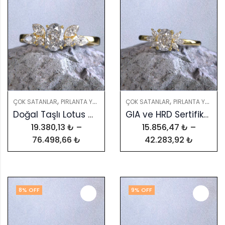
,
,
,
ÇOK SATANLAR
PIRLANTA YÜZÜKLER
YÜZÜKLER
ÇOK SATANLAR
PIRLANTA YÜZÜKLER
Doğal Taşlı Lotus Çiçeği Tektaş Yüzük – Kişiye Özel Tasarım
GIA ve HRD Sertifikalı, Renkli Taşlı Zarif Pırlanta Yüzük
19.380,13
₺
–
15.856,47
₺
–
76.498,66
₺
42.283,92
₺
8
% OFF
9
% OFF