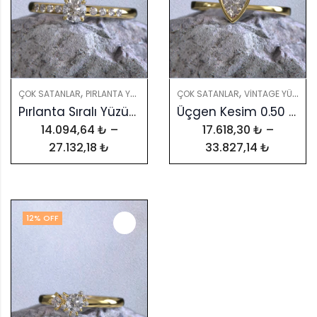
,
,
,
,
ÇOK SATANLAR
PIRLANTA YÜZÜKLER
PIRLANTALAR
ÇOK SATANLAR
YÜZÜKLER
VINTAGE YÜZÜKLER
Pırlanta Sıralı Yüzük: GIA & HRD Sertifikalı Elmaslarla Zamansız Tasarım
Üçgen Kesim 0.50 Karat Taşlı Yüzük: Renkli Taşlarla Kişiselleştirilmiş Zarafet
14.094,64
₺
–
17.618,30
₺
–
27.132,18
₺
33.827,14
₺
12
% OFF