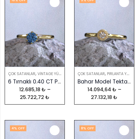
16
% OFF
5
% OFF
,
,
,
ÇOK SATANLAR
PIRLANTA YÜZÜKLER
ÇOK SATANLAR
VINTAGE YÜZÜKLER
YÜZÜKLER
Bahar Model Tektaş Yüzük – Kendi Yüzüğünüzü Tasarlayın
6 Tırnaklı 0.40 CT Pırlanta Yüzük: GIA & HRD Sertifikalı, Renkli Taş Seçenekleriyle
14.094,64
₺
–
12.685,18
₺
–
27.132,18
₺
25.722,72
₺
4
% OFF
8
% OFF