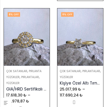
8
% OFF
8
% OFF
,
,
,
ÇOK SATANLAR
PIRLANTA
ÇOK SATANLAR
PIRLANTALAR
,
,
YÜZÜKLER
PIRLANTALAR
YÜZÜKLER
Kişiye Özel Altı Tırnak Altıgen Tektaş Yüzük – GIA & HRD Sertifikalı
YÜZÜKLER
GIA/HRD Sertifikalı Vintage Ocean Modeli Tektaş Yüzük
25.017,99
₺
–
17.618,30
₺
–
117.690,24
₺
48.978,87
₺