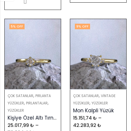
5
% OFF
9
% OFF
,
,
ÇOK SATANLAR
PIRLANTA
ÇOK SATANLAR
VINTAGE
,
,
,
YÜZÜKLER
PIRLANTALAR
YÜZÜKLER
YÜZÜKLER
Mon Kalpli Yüzük
YÜZÜKLER
Kişiye Özel Altı Tırnak Klasik Tektaş Yüzük – GIA & HRD Sertifikalı
15.151,74
₺
–
25.017,99
₺
–
42.283,92
₺