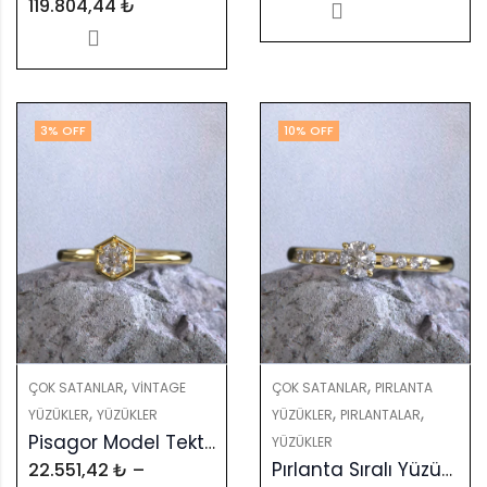
119.804,44
₺
3
% OFF
10
% OFF
,
,
ÇOK SATANLAR
VINTAGE
ÇOK SATANLAR
PIRLANTA
,
,
,
YÜZÜKLER
YÜZÜKLER
YÜZÜKLER
PIRLANTALAR
Pisagor Model Tektaş Yüzük
YÜZÜKLER
Pırlanta Sıralı Yüzük: GIA & HRD Sertifikalı Elmaslarla Zamansız Tasarım
22.551,42
₺
–