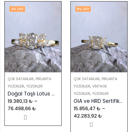
4
% OFF
8
% OFF
,
,
ÇOK SATANLAR
PIRLANTA
ÇOK SATANLAR
PIRLANTA
,
,
YÜZÜKLER
YÜZÜKLER
YÜZÜKLER
VINTAGE
,
Doğal Taşlı Lotus Çiçeği Tektaş Yüzük – Kişiye Özel Tasarım
YÜZÜKLER
YÜZÜKLER
GIA ve HRD Sertifikalı, Renkli Taşlı Zarif Pırlanta Yüzük
19.380,13
₺
–
76.498,66
₺
15.856,47
₺
–
42.283,92
₺