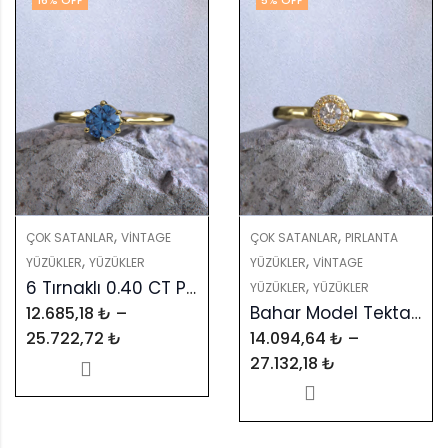
16
% OFF
5
% OFF
,
,
ÇOK SATANLAR
PIRLANTA
ÇOK SATANLAR
VINTAGE
,
,
YÜZÜKLER
VINTAGE
YÜZÜKLER
YÜZÜKLER
,
6 Tırnaklı 0.40 CT Pırlanta Yüzük: GIA & HRD Sertifikalı, Renkli Taş Seçenekleriyle
YÜZÜKLER
YÜZÜKLER
Bahar Model Tektaş Yüzük – Kendi Yüzüğünüzü Tasarlayın
12.685,18
₺
–
14.094,64
₺
–
25.722,72
₺
27.132,18
₺