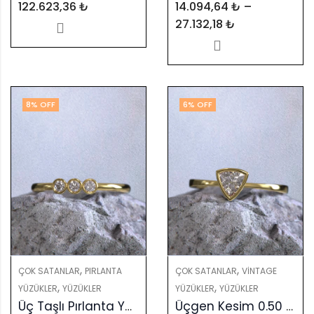
122.623,36
₺
14.094,64
₺
–
27.132,18
₺
8
% OFF
6
% OFF
,
,
ÇOK SATANLAR
PIRLANTA
ÇOK SATANLAR
VINTAGE
,
,
YÜZÜKLER
YÜZÜKLER
YÜZÜKLER
YÜZÜKLER
Üç Taşlı Pırlanta Yüzük – Zarafetin ve Anlamın Sembolü
Üçgen Kesim 0.50 Karat Taşlı Yüzük: Renkli Taşlarla Kişiselleştirilmiş Zarafet