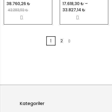
38.760,26
₺
17.618,30
₺
–
33.827,14
₺
42.283,92
₺
1
2
Kategoriler