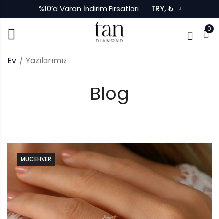
%10’a Varan İndirim Fırsatları
TRY, ₺
0
Ev
Yazılarımız
Blog
MÜCEHVER