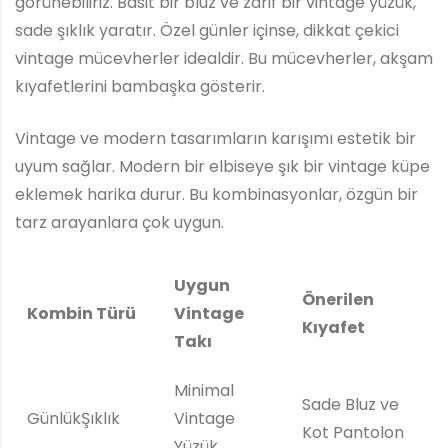
görünebiliriz. Basit bir bluz ve zarif bir vintage yüzük,
sade şıklık yaratır. Özel günler içinse, dikkat çekici
vintage mücevherler idealdir. Bu mücevherler, akşam
kıyafetlerini bambaşka gösterir.
Vintage ve modern tasarımların karışımı estetik bir
uyum sağlar. Modern bir elbiseye şık bir vintage küpe
eklemek harika durur. Bu kombinasyonlar, özgün bir
tarz arayanlara çok uygun.
Uygun
Önerilen
Kombin Türü
Vintage
Kıyafet
Takı
Minimal
Sade Bluz ve
GünlükŞıklık
Vintage
Kot Pantolon
Yüzük