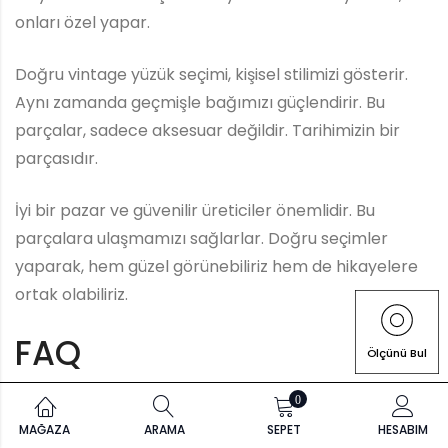
onları özel yapar.
Doğru vintage yüzük seçimi, kişisel stilimizi gösterir.
Aynı zamanda geçmişle bağımızı güçlendirir. Bu
parçalar, sadece aksesuar değildir. Tarihimizin bir
parçasıdır.
İyi bir pazar ve güvenilir üreticiler önemlidir. Bu
parçalara ulaşmamızı sağlarlar. Doğru seçimler
yaparak, hem güzel görünebiliriz hem de hikayelere
ortak olabiliriz.
FAQ
Ölçünü Bul
Vintage yüzükleri nasıl
0
tanımlarız?
MAĞAZA
ARAMA
SEPET
HESABIM