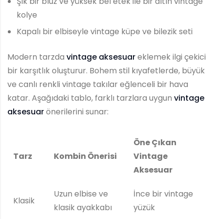
Şık bir bluz ve yüksek bel etek ile bir altın vintage
kolye
Kapalı bir elbiseyle vintage küpe ve bilezik seti
Modern tarzda
vintage aksesuar
eklemek ilgi çekici
bir karşıtlık oluşturur. Bohem stil kıyafetlerde, büyük
ve canlı renkli vintage takılar eğlenceli bir hava
katar. Aşağıdaki tablo, farklı tarzlara uygun
vintage
aksesuar
önerilerini sunar:
Öne Çıkan
Tarz
Kombin Önerisi
Vintage
Aksesuar
Uzun elbise ve
İnce bir vintage
Klasik
klasik ayakkabı
yüzük